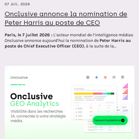
07 JUIL. 2026
Onclusive annonce la nomination de
Peter Harris au poste de CEO
Paris, le 7 juillet 2026 :
L’acteur mondial de l’intelligence médias
Onclusive annonce aujourd’hui la nomination de
Peter Harris au
poste de Chief Executive Officer (CEO)
, à la suite de la
démission de son prédécesseur,
Rob Stone
, qui rejoindra le
conseil d’administration aux côtés des actionnaires de STG. Rob
Stone accompagnera une transition fluide afin d’assurer la
passation des responsabilités, lorsque Peter Harris prendra ses
fonctions courant juillet.